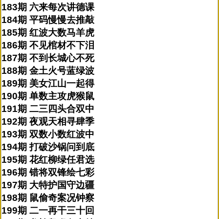
183期 六来每次讲德课
184期 平码慢慢去推敲
185期 红波大数马羊虎
186期 不见棺材不下泪
187期 不到长城心不死
188期 金土火号蓝绿波
189期 美女江山一起得
190期 单数主攻虎猴鼠
191期 二三四头合双中
192期 夜观天相寻肆季
193期 双数小数红波中
194期 打破沙锅问到底
195期 花红柳绿任君选
196期 错将双锋绘七彩
197期 大特护国守边疆
198期 鼠偷奇案况钟察
199期 二一再干三十回