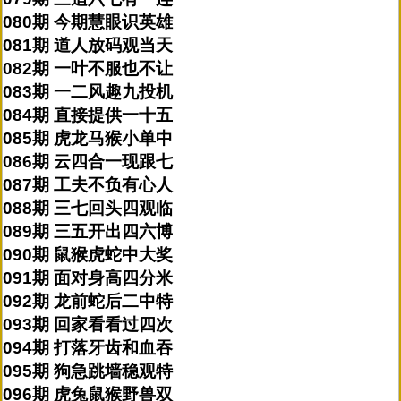
080期 今期慧眼识英雄
081期 道人放码观当天
082期 一叶不服也不让
083期 一二风趣九投机
084期 直接提供一十五
085期 虎龙马猴小单中
086期 云四合一现跟七
087期 工夫不负有心人
088期 三七回头四观临
089期 三五开出四六博
090期 鼠猴虎蛇中大奖
091期 面对身高四分米
092期 龙前蛇后二中特
093期 回家看看过四次
094期 打落牙齿和血吞
095期 狗急跳墙稳观特
096期 虎兔鼠猴野兽双