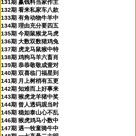
131期 赢钱料当家作主
132期 看来私家车八款
133期 有角动物牛羊中
134期 理由充分要四五
135期 今期鼠猴龙马虎
136期 大数双数猪鸡兔
137期 虎龙马鼠猴中特
138期 鸡狗马羊六畜肖
139期 恭恭敬敬成壹对
140期 双喜临门福星到
141期 月上树梢有五更
142期 知难而上好事来
143期 猴虎龙羊猪中奖
144期 曾人透码观当时
145期 稳如泰山心不乱
146期 猴虎鸡马小数中
147期 遇一牧童骑牛中