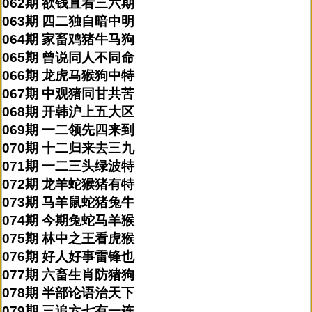
062期 欲钱直看三六期
063期 四二独自暗中明
064期 家畜鸡猪牛马狗
065期 曾说同人不同命
066期 龙虎马猴狗中特
067期 中观猪同甘共苦
068期 开韩沪上五大区
069期 一二领先四来到
070期 十二归来去三九
071期 一二三头绿波特
072期 龙羊蛇猴猪有特
073期 马羊鼠蛇猪兔牛
074期 今期兔蛇马羊猴
075期 林中之王看虎猴
076期 好人好事雷锋也
077期 六畜生肖防猪狗
078期 半部论语治天下
079期 三追六七有一连