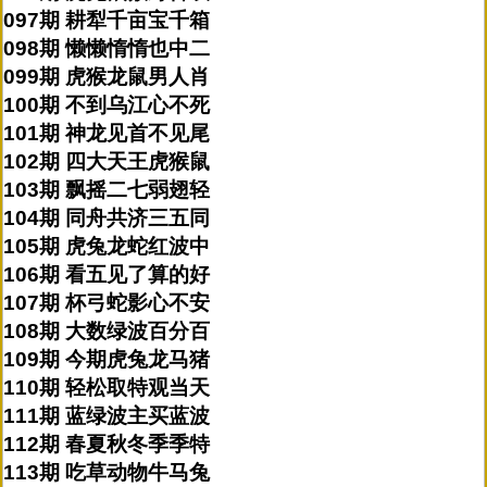
097期 耕犁千亩宝千箱
098期 懒懒惰惰也中二
099期 虎猴龙鼠男人肖
100期 不到乌江心不死
101期 神龙见首不见尾
102期 四大天王虎猴鼠
103期 飘摇二七弱翅轻
104期 同舟共济三五同
105期 虎兔龙蛇红波中
106期 看五见了算的好
107期 杯弓蛇影心不安
108期 大数绿波百分百
109期 今期虎兔龙马猪
110期 轻松取特观当天
111期 蓝绿波主买蓝波
112期 春夏秋冬季季特
113期 吃草动物牛马兔