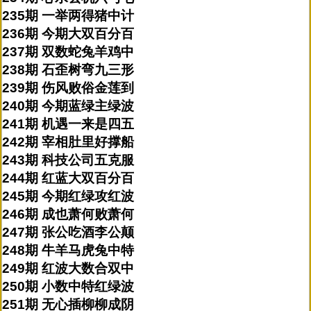
235期 一举两得猪中计
236期 今期大双百分百
237期 双数蛇兔羊鸡中
238期 石歪树弯九三形
239期 伤风败俗金莲到
240期 今期蓝绿主绿波
241期 机遇一来是四五
242期 宰相肚里好撑船
243期 科技公司五克服
244期 红蓝大双百分百
245期 今期红绿攻红波
246期 成也萧何败萧何
247期 张公吃酒李公颠
248期 牛羊马虎兔中特
249期 红波大数合双中
250期 小数中特红绿波
251期 无心插柳柳成阴