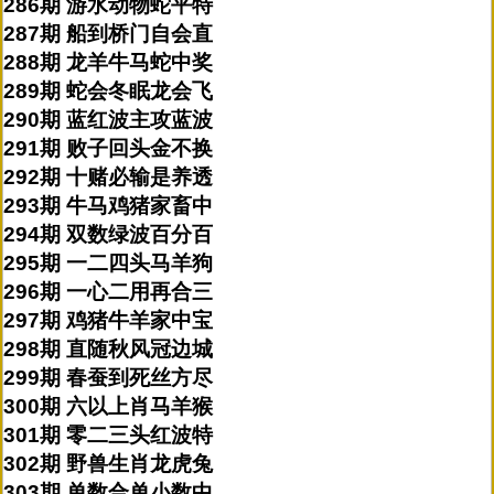
286期 游水动物蛇平特
287期 船到桥门自会直
288期 龙羊牛马蛇中奖
289期 蛇会冬眠龙会飞
290期 蓝红波主攻蓝波
291期 败子回头金不换
292期 十赌必输是养透
293期 牛马鸡猪家畜中
294期 双数绿波百分百
295期 一二四头马羊狗
296期 一心二用再合三
297期 鸡猪牛羊家中宝
298期 直随秋风冠边城
299期 春蚕到死丝方尽
300期 六以上肖马羊猴
301期 零二三头红波特
302期 野兽生肖龙虎兔
303期 单数合单小数中