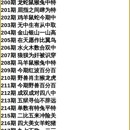
200期 龙蛇鼠猴兔中特
201期 屈指之间肆为特
202期 鸡羊鼠蛇今期中
203期 无中生有从中取
204期 金山银山一山高
205期 在天愿作比翼鸟
206期 水火木数合双中
207期 狼狈为奸被识穿
208期 马羊鼠猴兔中特
209期 今期红波百分百
210期 野兽肖主猴龙虎
211期 今期野兽百分百
212期 成双成对四八中
213期 五狱寻仙不辞远
214期 单数有特兔平特
215期 二比五来冲险关
216期 四大美女羊蛇猪