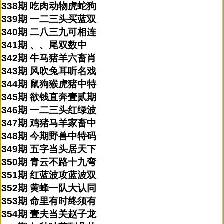
338期 吃肉动物虎蛇狗
339期 一二三头买蓝双
340期 二八三九可相连
341期 、、尾双数中
342期 牛马猪羊六畜肖
343期 风吹兔耳听名戏
344期 鼠狗猴虎猪中特
345期 欲钱直奔壹贰期
346期 一二三头红绿波
347期 鸡猪马羊家畜中
348期 今期野兽中特码
349期 五字当头居天下
350期 青云不路十九弯
351期 红蓝波攻蓝波双
352期 黄蜂一队大认同
353期 命里有时终须有
354期 壹夫当关赵子龙