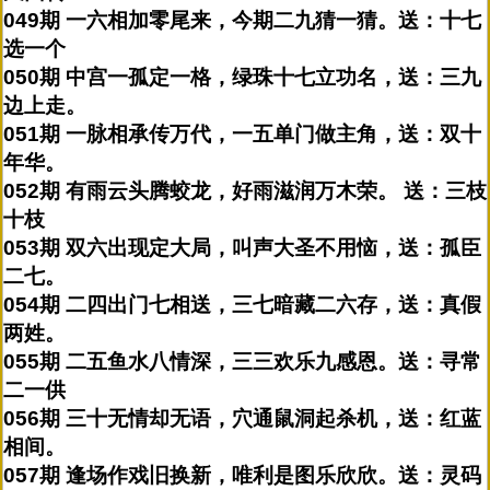
049期 一六相加零尾来，今期二九猜一猜。送：十七
选一个
050期 中宫一孤定一格，绿珠十七立功名，送：三九
边上走。
051期 一脉相承传万代，一五单门做主角，送：双十
年华。
052期 有雨云头腾蛟龙，好雨滋润万木荣。 送：三枝
十枝
053期 双六出现定大局，叫声大圣不用恼，送：孤臣
二七。
054期 二四出门七相送，三七暗藏二六存，送：真假
两姓。
055期 二五鱼水八情深，三三欢乐九感恩。送：寻常
二一供
056期 三十无情却无语，穴通鼠洞起杀机，送：红蓝
相间。
057期 逢场作戏旧换新，唯利是图乐欣欣。送：灵码