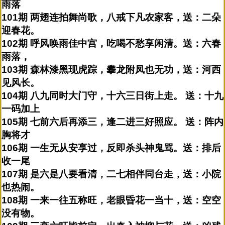
雨落
101期 两翅连拍舞尚歌，八戒下凡农家客，送：二朵
迎春花。
102期 呼风唤雨佳中宫，吃喝不愁享闲清。送：六春
雨落，
103期 森林漆黑现虎踪，攀龙附凤也无功，送：河西
见风长。
104期 八九同时大门守，十六三日街上走。 送：十九
一码加上
105期 七前六后再添三，逢二进三好照应。 送：阵内
胸将才
106期 一生无从安享过，反即杀头神鬼骂。送：排后
收一尾
107期 是六是八要看清，二七相伴同台走，送：小院
也热闹。
108期 一来一往五称旺，老眼昏花一当十，送：空空
没有物。