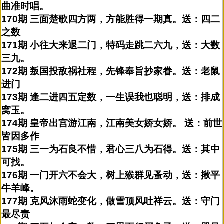
曲准时唱。
170期 三面楚歌四方两，方能胜得一期真。送：四二
之数
171期 小往大来退二门，特码走跳二六九，送：大数
三九。
172期 叛国投敌祸社程，先锋奉旨抄家眷。送：老鼠
进门
173期 逢二进四五定数，一生误我也聪明，送：排成
窝玉。
174期 皇帝出宫游江南，江南美女娇女娇。 送：前世
皆因多作
175期 三一为石良不惜，君心三八为石得。送：其中
可找。
176期 一门开六不会大，树上猴群见蚤动，送：揪平
牛羊峰。
177期 克风沐雨蛇变化，做雪顶风吐祥云。送：守门
最尽责