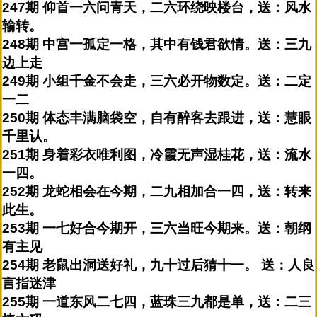
247期 仰首一六问青天，二六环绕映楼台，送：风水
输转。
248期 中宫一孤定一格，其中有钱君欲情。送：三九
边上走
249期 小组千金不会走，三六必开物数定。送：二定
一二
250期 体态丰满脑袋空，自有醉客去跟进，送：慧眼
千里认。
251期 身着彩衣唯利图，冷霞无声湿桂花，送：流水
一四。
252期 龙蛇相会在今期，二九相加合一四，送：转来
此生。
253期 一七好合今期开，三六当旺今期来。送：朝纲
有主见
254期 老鼠出洞送好礼，九十过后猜十一。 送：人良
言指迷津
255期 一道东风二七四，蓝珠三九都是单，送：二三