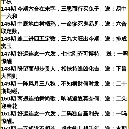
十枝
144期 今期六合在未字，三思而行买兔子。送：易中
一六和
145期 中庭地白树栖鸦，一命惨死鬼易见，送：六合
取定数。
146期 逢二进四五定数，三九大旺出今期。送：排成
窝玉
147期 好运连念一六发，七七刚齐可博特。 送：一呜
惊醒
148期 盼望而却步贵人，相扶持逢凶化吉。送：下旨
大围剿
149期 一阵风月三八秋，不知横财何时发，送：二十
期期碰。
150期 两翅连拍舞尚歌，呐喊追逐莫奈何。送：二朵
迎春花
151期 好运连念一六发，二码独自赢利先，送：一呜
惊醒。
152期 一五相近不相连，虎生豹儿越千年，送：本期