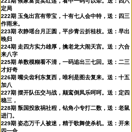
221期 候家富贵卖红莲，看中一码可以牵。送：四六
定局
222期 玉兔出宫有带宝，十有七人会中特，送：四三
作雨来。
223期 衣静瑶台月正圆，平步青云折桂枝。送：早出
晚归
224期 走四方实力雄厚，擒老龙大闹天宫。送：六合
来八字
225期 单数模糊看不清，一码追出三七回。送：二三
才好奇
226期 嘴尖齿利东复西，唯利是图去复来。送：十五
加八
227期 摆开队伍交与战，颠鸾倒凤乐呵呵。送：定四
稳三，
228期 叛国投敌祸社程，钻角小专打二数，送：老鼠
进门。
229期 姿态万千人被迷，精于歌舞使杀机。送：开来
四一合