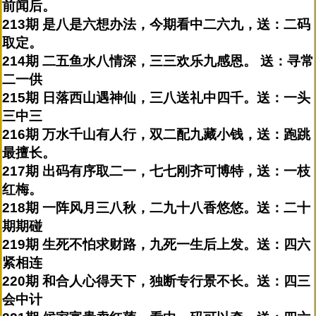
前闻后。
213期 是八是六想办法，今期看中二六九，送：二码
取定。
214期 二五鱼水八情深，三三欢乐九感恩。 送：寻常
二一供
215期 日落西山遇神仙，三八送礼中四千。送：一头
三中三
216期 万水千山有人行，双二配九藏小钱，送：跑跳
最擅长。
217期 出码有序取二一，七七刚齐可博特，送：一枝
红梅。
218期 一阵风月三八秋，二九十八香悠悠。送：二十
期期碰
219期 生死不怕求财路，九死一生后上发。送：四六
紧相连
220期 和合人心得天下，独断专行景不长。送：四三
会中计