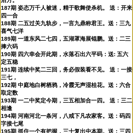
后方。
187期 姿态万千人被迷，精于歌舞使杀机。 送：开来
四一合
188期 二五过关九轨步，一言九鼎称君王。送：三九
喜气七洋
189期 一道东风二七四，五湖罩海展锟鹏。送：二三
捧六码
190期 四六幸会开此期，水落石出六平码：送: 五六
定五稳
191期 连续中奖二三回，务必假装看不见。 送：一接
三七，
192期 中庭地白树栖鸦，冷霞无声湿桂花。送：六合
取定数
193期 一二中奖定今期，三五相加合一四。 送：三二
相逢
194期 河南河北一条河，八戒下凡农家客。送：码四
字接七尾
195期 抓住一个有把握，三十复出中本期。送：三四