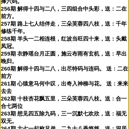
捧六码。
256期 解得十四与二八，三四组合中头彩，送：二在
前方。
257期 路上七人结伴走，三朵芙蓉四八枝，送：千年
修练千年。
258期 羊头一二相连根，红波当旺四十来，送：头戴
凤冠。
259期 衣静瑶台月正圆，施云布雨有玄机，送：早出
晚归。
260期 解得十四与二八，出尽特码与连码。 送：二在
前方
261期 心猿意马何中叹，出奇入神柳与花。 送：来来
去去
262期 十枝杏花飘五里，三朵芙蓉四八枝。送：合一
合七两位
263期 想见四五除九码，三一沉默七欢欣，送：福无
双无。
264期 六七一起称兄弟，二九十八香悠悠，送：深居