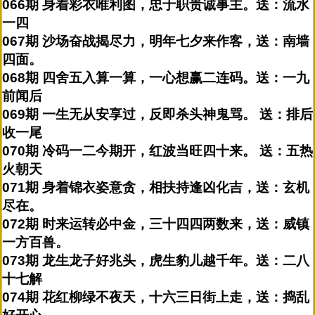
066期 身着彩衣唯利图，忠于职贵诚事主。送：流水
一四
067期 沙场奋战揭尽力，明年七夕来作客，送：南墙
四面。
068期 四舍五入算一算，一心想赢二连码。送：一九
前闻后
069期 一生无从安享过，反即杀头神鬼骂。 送：排后
收一尾
070期 冷码一二今期开，红波当旺四十来。 送：五热
火朝天
071期 身着锦衣姿意贪，相扶持逢凶化吉，送：玄机
尽在。
072期 时来运转必中金，三十四四两数来，送：威镇
一方百兽。
073期 龙生龙子好兆头，虎生豹儿越千年。送：二八
十七解
074期 花红柳绿不夜天，十六三日街上走，送：捣乱