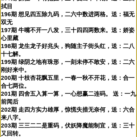
拭目
196期 想见四五除九码，二六中数进两格。送：福无
双无
197期 牛嘴不开一八发，三十四四两数来。送：娇姿
心里藏
198期 龙生龙子好兆头，狗随主子街头红，送：二八
十七解。
199期 绿阴之地有珠形，一刻未停不敢安，送：二六
刚好来中。
200期 十枝杏花飘五里，一春一秋不开花，送：合一
合七两位。
201期 四舍五入算一算，一心想赢二连码。 送：一九
前闻后
202期 走四方实力雄厚，惊慌失措无奈何，送：六合
来八字。
203期 三三二二是重码，伏妖降魔能制宜，送：三十
又回转。