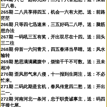
三八巷。
265期 二八共享得四五，机会一六有大把。送：前路
茫茫
266期 只等四七迅速来，三五好码二八呼。送：脑筋
想办法
267期 一码吼三五有奖，开出双尽在十四。送：回头
三二往
268期 仰首一六问青天，四五春泽当早睛。送：风水
输转
269期 愁思满满藏腹中，烦恼千千不可数。送：丑未
相冲
270期 歪风邪气来八侵，十一报到生两注，送：不必
忙来。
271期 二码此期是玄机，春风传意四二愁，送：开出
二一。
272期 河南河北一条河，忠于职贵诚事主，送：码四
字接七尾。