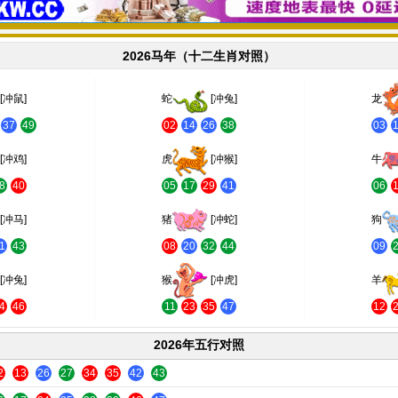
2026马年（十二生肖对照）
[冲鼠]
蛇
[冲兔]
龙
37
49
02
14
26
38
03
[冲鸡]
虎
[冲猴]
牛
8
40
05
17
29
41
06
[冲马]
猪
[冲蛇]
狗
1
43
08
20
32
44
09
[冲兔]
猴
[冲虎]
羊
4
46
11
23
35
47
12
2026年五行对照
2
13
26
27
34
35
42
43