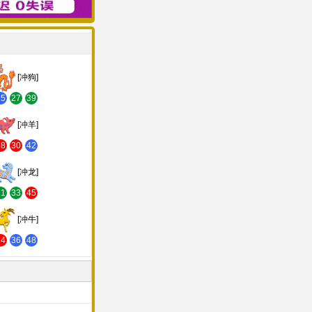
[冲狗]
15
27
39
[冲羊]
18
30
42
[冲龙]
21
33
45
[冲牛]
24
36
48