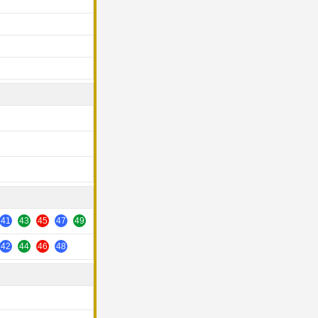
41
43
45
47
49
42
44
46
48