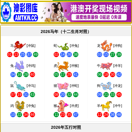
2026马年（十二生肖对照）
马
[冲鼠]
蛇
[冲兔]
龙
[冲狗]
01
13
25
37
49
02
14
26
38
03
15
27
39
兔
[冲鸡]
虎
[冲猴]
牛
[冲羊]
04
16
28
40
05
17
29
41
06
18
30
42
鼠
[冲马]
猪
[冲蛇]
狗
[冲龙]
07
19
31
43
08
20
32
44
09
21
33
45
鸡
[冲兔]
猴
[冲虎]
羊
[冲牛]
10
22
34
46
11
23
35
47
12
24
36
48
2026年五行对照