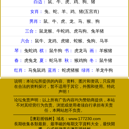
白边：
鼠、牛、虎、鸡、狗、猪
女肖：
兔、蛇、羊、鸡、猪(五宫肖)
男肖：
鼠、牛、虎、龙、马、猴、狗
三合：
鼠龙猴、牛蛇鸡、虎马狗、兔羊猪
六合：
鼠牛、龙鸡、虎猪、蛇猴、兔狗、马羊
琴：
兔蛇鸡
棋：
鼠牛狗
书：
虎龙马
画：
羊猴猪
春：
虎兔龙
夏：
蛇马羊
秋：
猴鸡狗
冬：
鼠牛猪
红肖：
马兔鼠鸡
蓝肖：
蛇虎猪猴
绿肖：
羊龙牛狗
说明：本论坛所提供的内容、资料、图片和资讯，只应用
在合法的资料探讨，暂不适用于其它，外围和使用。特此
声明！
论坛免责声明：以上所有广告内容均为赞助商提供，本站
不对其经营行为负责。浏览或使用者须自行承担有关责
任，本网站恕不负责。
【澳彩摇钱树】域名：www.177230.com
長期收集各類最新、最準確的每期文字資料大全，最快開