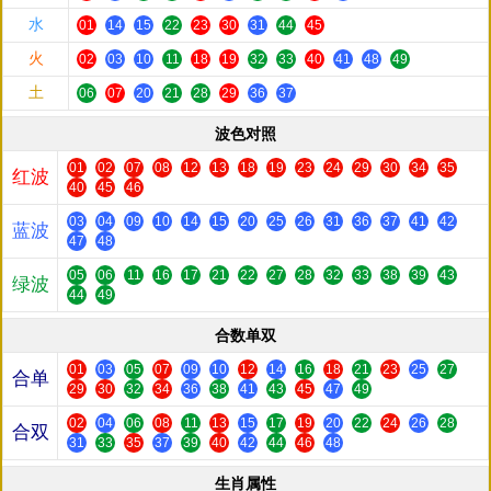
水
01
14
15
22
23
30
31
44
45
火
02
03
10
11
18
19
32
33
40
41
48
49
土
06
07
20
21
28
29
36
37
波色对照
01
02
07
08
12
13
18
19
23
24
29
30
34
35
红波
40
45
46
03
04
09
10
14
15
20
25
26
31
36
37
41
42
蓝波
47
48
05
06
11
16
17
21
22
27
28
32
33
38
39
43
绿波
44
49
合数单双
01
03
05
07
09
10
12
14
16
18
21
23
25
27
合单
29
30
32
34
36
38
41
43
45
47
49
02
04
06
08
11
13
15
17
19
20
22
24
26
28
合双
31
33
35
37
39
40
42
44
46
48
生肖属性