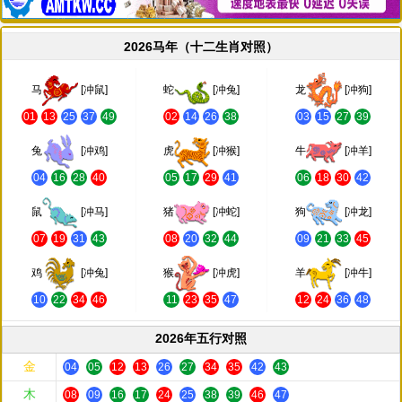
2026马年（十二生肖对照）
马
[冲鼠]
蛇
[冲兔]
龙
[冲狗]
01
13
25
37
49
02
14
26
38
03
15
27
39
兔
[冲鸡]
虎
[冲猴]
牛
[冲羊]
04
16
28
40
05
17
29
41
06
18
30
42
鼠
[冲马]
猪
[冲蛇]
狗
[冲龙]
07
19
31
43
08
20
32
44
09
21
33
45
鸡
[冲兔]
猴
[冲虎]
羊
[冲牛]
10
22
34
46
11
23
35
47
12
24
36
48
2026年五行对照
金
04
05
12
13
26
27
34
35
42
43
木
08
09
16
17
24
25
38
39
46
47